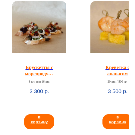
Брускетты с
Креветка с
морепродукт
ананасом
ами
8 шт. или 16 шт.
20 шт. / 500 гр.
2 300
р.
3 500
р.
в
в
корзину
корзину