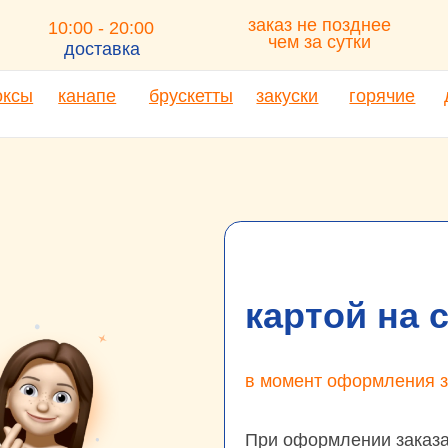
заказ не позднее
10:00 - 20:00
меню
о
чем за сутки
доставка
канапе
брускетты
закуски
горячие
десерты
картой на сайте
в момент оформления заказа
При оформлении заказа на сайте,
в
«банковской картой»
, и вы будете 
страницу.