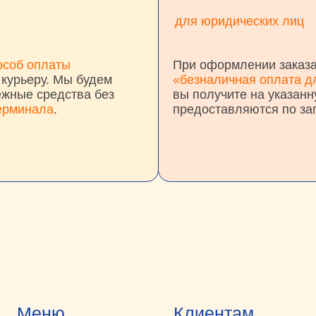
ру. Мы будем
«безналичная оплата для юр. лиц»
и
средства без
вы получите на указанную электро
ала
.
предоставляются по запросу.
еню
Клиентам
Контак
сы
Оплата
394007 Ро
Спортивна
(«КРЦ Пет
апе
Доставка