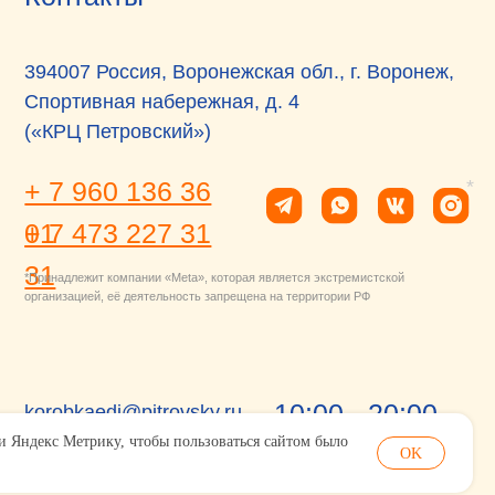
*
 136 36
 227 31
мпании «Meta», которая является экстремистской
ё деятельность запрещена на территории РФ
10:00 - 20:00
i@pitrovsky.ru
 и Яндекс Метрику, чтобы пользоваться сайтом было
OK