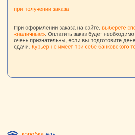
«наличные»
. Оплатить заказ будет необходимо курье
очень признательны, если вы подготовите денежные 
сдачи.
Курьер не имеет при себе банковского термин
М
коробка
еды
Доставка фуршетных закусок
Бок
Кан
Сведения об индивидуальном
предпринимателе