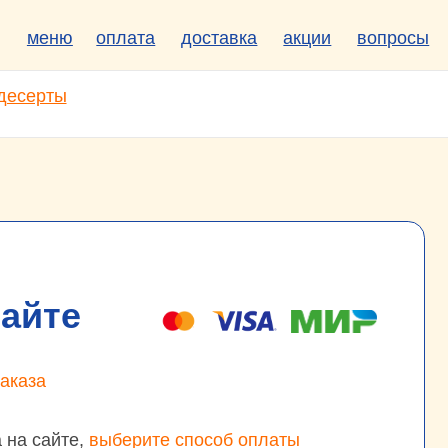
плата
доставка
акции
вопросы
ыберите способ оплаты
перенаправлены на платёжную