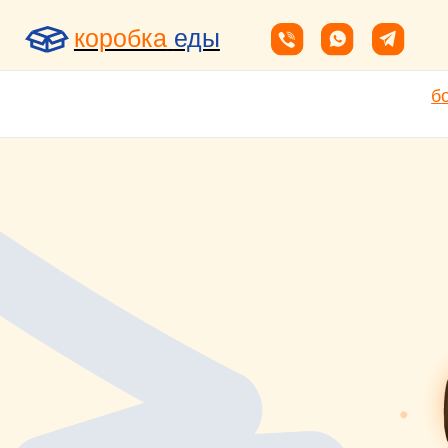
коробка
еды
боксы
как и когда